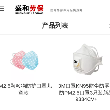
产品列表
M2.5颗粒物防护口罩儿
3M口罩KN95防尘防
童款
防PM2.5口罩3只装新
9334CV+