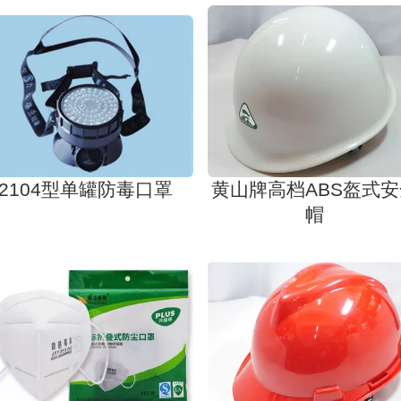
2104型单罐防毒口罩
黄山牌高档ABS盔式
帽